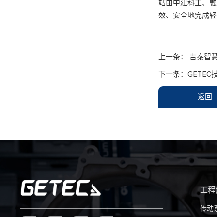
站由中建科工、融
效、安全地完成轻
上一条：
吉泰智
下一条：
GETE
返回
工程
传动