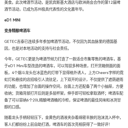
美食。此次啤酒节活动，是凯宾斯基大酒店与欧洲商会合作的第12届啤
酒节活动，已成为苏州极具代表性的文化嘉年华。
eD1 MINI
变身精酿啤酒车
GETEC吉泰已连续多年参加啤酒节活动，不仅因为其血脉里的德国基
因，也是对本地活动的支持与社会责任。
今年，GETEC更是为啤酒节倾力打造了一款适合市集零售的啤酒车，基
于eD1 Mini车型改造的啤酒车，可以驾驭多种场景，打开货箱侧面的面
板，4个烟斗龙头在冰蓝色的灯带下显得格外诱人，上方Cheers字样的霓
虹灯和悬挂的店招吸引人流驻足，上下双开的设计，不仅提供了遮荫避雨
的功能，也增加了台面的操作空间，台面上方还配备了两个小抽屉，方便
收纳；货箱背部打开后则是多层杯架，伸手即可轻松拿取酒杯；啤酒车配
备了可以容纳6个20L精酿啤酒桶的冷柜，保证啤酒的最佳风味和冰冽甘
醇的口感。
随着龙头手柄轻轻压下，金黄色的酒液夹杂着绵密丰腴的泡沫流入杯中，
客人们都纷纷上前自助打酒，啤酒车的首次亮相获得了一致好评！