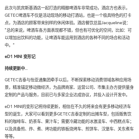
此次与凯宾斯基酒店一起打造的精酿啤酒车非常成功，酒店方也表示，
GETEC啤酒车不仅是活动现场的移动打酒站，也是一个极具特色的打卡
点，为酒店的顾客带来别样的休闲体验。酒店餐饮总监Jacqueline说：
“总的来说，啤酒车各方面表现都不错，但也有可优化的空间，比如：可
以增加出饮料的功能，让啤酒车能运用到酒店的各种不同的场合和活动
中。”
eD1 MINI 变形记
持续更新中...
GETEC吉泰与怡亚通集团牵手以后，不断探索移动消费领域各种应用场
景，精准锚定移动微经济，为品牌商家、运营公司、市集主办方提供量身
定制的产品与服务，目前已与多家企业达成协议，并投入设计开发中。
eD1 MINI的变形记将持续更新，相信在不久的将来会有更多移动经济车
型的诞生，大家可以看到更多GETEC吉泰定制的出摊车型，包括贩售饮
料的咖啡车、奶茶车、果汁车；需要冷藏功能的冰激凌车、中西糕点车；
以及具备煎、炸、煮、烤功能的铁板烧烤车、煎饼车、汉堡车、关东煮车
等等。